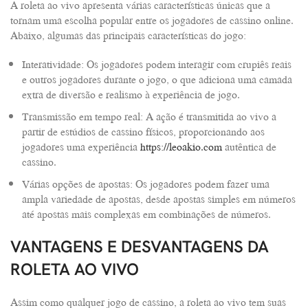
A roleta ao vivo apresenta várias características únicas que a
tornam uma escolha popular entre os jogadores de cassino online.
Abaixo, algumas das principais características do jogo:
Interatividade: Os jogadores podem interagir com crupiês reais
e outros jogadores durante o jogo, o que adiciona uma camada
extra de diversão e realismo à experiência de jogo.
Transmissão em tempo real: A ação é transmitida ao vivo a
partir de estúdios de cassino físicos, proporcionando aos
jogadores uma experiência
https://leoakio.com
autêntica de
cassino.
Várias opções de apostas: Os jogadores podem fazer uma
ampla variedade de apostas, desde apostas simples em números
até apostas mais complexas em combinações de números.
VANTAGENS E DESVANTAGENS DA
ROLETA AO VIVO
Assim como qualquer jogo de cassino, a roleta ao vivo tem suas